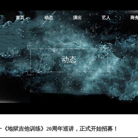
首页
动态
演出
艺人
商
动态
一《地狱吉他训练》20周年巡讲，正式开始招募！